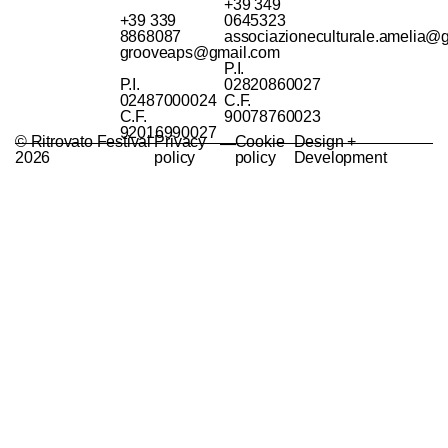
+39 349
+39 339
0645323
8868087
associazioneculturale.amelia@
grooveaps@gmail.com
P.I.
P.I.
02820860027
02487000024
C.F.
C.F.
90078760023
92016990027
© Ritrovato Festival
Privacy
Cookie
Design +
—
2026
policy
policy
Development