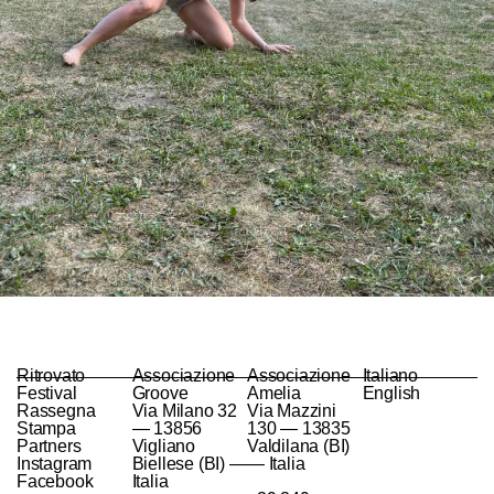
Ritrovato
Associazione
Associazione
Italiano
Festival
Groove
Amelia
English
Rassegna
Via Milano 32
Via Mazzini
Stampa
— 13856
130 — 13835
Partners
Vigliano
Valdilana (BI)
Instagram
Biellese (BI) —
— Italia
Facebook
Italia