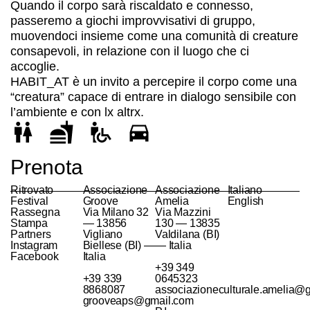
Quando il corpo sarà riscaldato e connesso,
passeremo a giochi improvvisativi di gruppo,
muovendoci insieme come una comunità di creature
consapevoli, in relazione con il luogo che ci
accoglie.
HABIT_AT è un invito a percepire il corpo come una
“creatura” capace di entrare in dialogo sensibile con
l’ambiente e con lx altrx.
Prenota
Ritrovato
Associazione
Associazione
Italiano
Festival
Groove
Amelia
English
Rassegna
Via Milano 32
Via Mazzini
Stampa
— 13856
130 — 13835
Partners
Vigliano
Valdilana (BI)
Instagram
Biellese (BI) —
— Italia
Facebook
Italia
+39 349
+39 339
0645323
8868087
associazioneculturale.amelia@
grooveaps@gmail.com